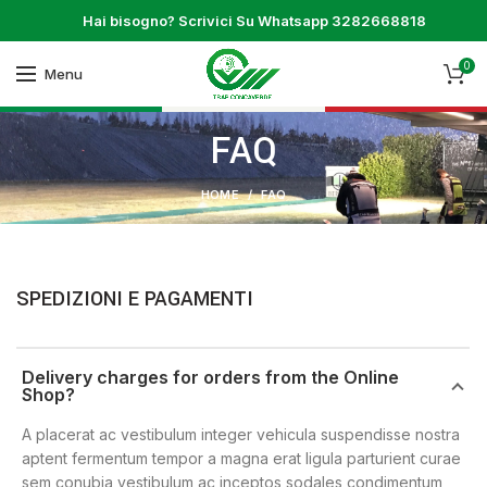
Hai bisogno? Scrivici Su Whatsapp 3282668818
0
Menu
FAQ
HOME
FAQ
SPEDIZIONI E PAGAMENTI
Delivery charges for orders from the Online
Shop?
A placerat ac vestibulum integer vehicula suspendisse nostra
aptent fermentum tempor a magna erat ligula parturient curae
sem conubia vestibulum ac inceptos sodales condimentum